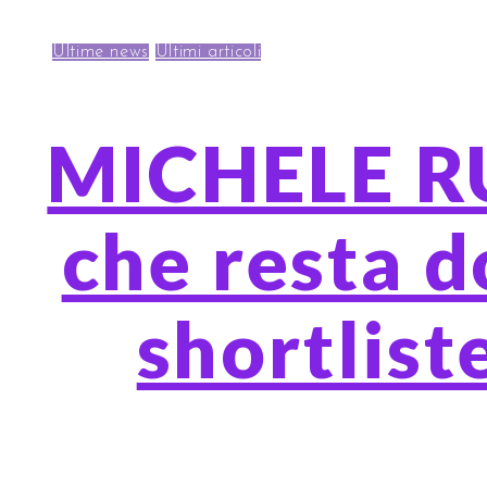
Ultime news
Ultimi articoli
MICHELE RU
che resta d
shortlist