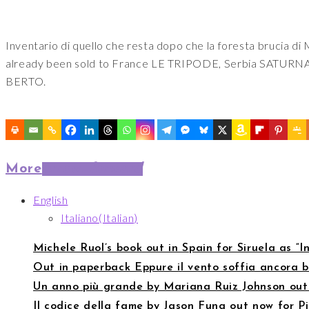
Inventario di quello che resta dopo che la foresta brucia d
already been sold to France LE TRIPODE, Serbia SATU
BERTO.
More
arrow_forward
English
Italiano
(
Italian
)
Michele Ruol’s book out in Spain for Siruela as 
Out in paperback Eppure il vento soffia ancora 
Un anno più grande by Mariana Ruiz Johnson out 
Il codice della fame by Jason Fung out now for 