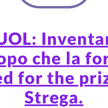
OL: Inventari
opo che la fo
ed for the pr
Strega.