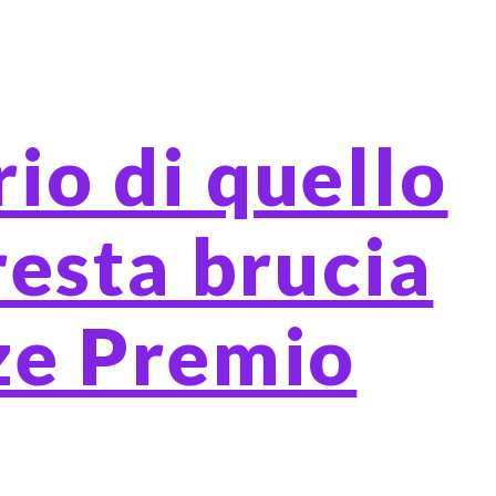
o di quello
resta brucia
ize Premio