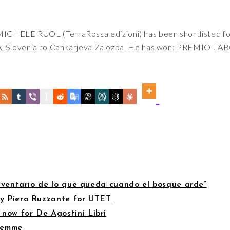
i MICHELE RUOL (TerraRossa edizioni) has been shortlisted for
RNA, Slovenia to Cankarjeva Zalozba. He has won: PRE
“Inventario de lo que queda cuando el bosque arde”
by Piero Ruzzante for UTET
now for De Agostini Libri
Piemme