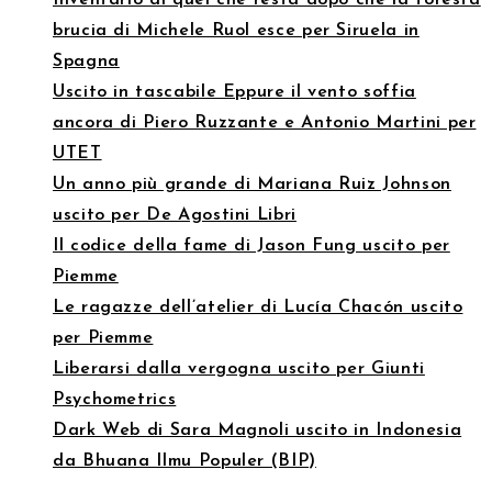
Inventario di quel che resta dopo che la foresta
brucia di Michele Ruol esce per Siruela in
Spagna
Uscito in tascabile Eppure il vento soffia
ancora di Piero Ruzzante e Antonio Martini per
UTET
Un anno più grande di Mariana Ruiz Johnson
uscito per De Agostini Libri
Il codice della fame di Jason Fung uscito per
Piemme
Le ragazze dell’atelier di Lucía Chacón uscito
per Piemme
Liberarsi dalla vergogna uscito per Giunti
Psychometrics
Dark Web di Sara Magnoli uscito in Indonesia
da Bhuana Ilmu Populer (BIP)